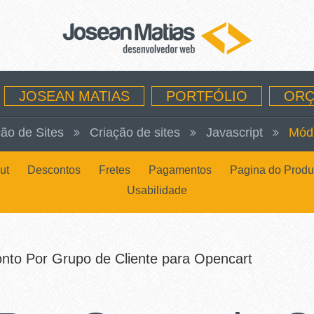
JOSEAN MATIAS
PORTFÓLIO
ORÇ
ão de Sites
Criação de sites
Javascript
Mód
ut
Descontos
Fretes
Pagamentos
Pagina do Produ
Usabilidade
nto Por Grupo de Cliente para Opencart