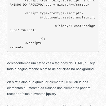
	<script type="text/javascript" src="C
AMINHO DO ARQUIVO/jquery.min.js"></script>

	<script type="text/javascript">

		$(document).ready(function(){

			$("body").css("backgr
ound","#ccc");

		});

	</script>

Acrescentamos um efeito css a tag body do HTML, ou seja,
toda a página recebe o efeito de cor cinza no background.
Ah sim! Saiba que qualquer elemento HTML ou id dos
elementos ou mesmo as classes dos elementos podem
receber efeitos e eventos
jquery
.