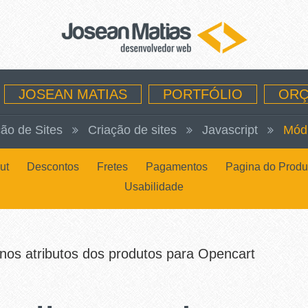
JOSEAN MATIAS
PORTFÓLIO
ORÇ
ão de Sites
Criação de sites
Javascript
Mód
ut
Descontos
Fretes
Pagamentos
Pagina do Produ
Usabilidade
 nos atributos dos produtos para Opencart