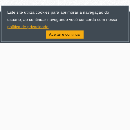
Este site utiliza cookies para aprimorar a navegação do
usuário, ao continuar navegando você concorda com nossa
política de privacidade
.
HOME
Aceitar e continuar
MAPA DO SITE
JOSEAN MATIAS
PORTFÓLIO
ORÇAMENTO
Tecnologias:
PHP
HTML 5
CSS 3
Laravel
Vue.js
Nuxt.js
MySQL
Opencart
Git
Copyright © 2008-{{ currentYear }}.
Todos os direitos reservados.
2008/2026 - ©Josean Matias
|
- Por
Josean Matias
-
Campinas
,