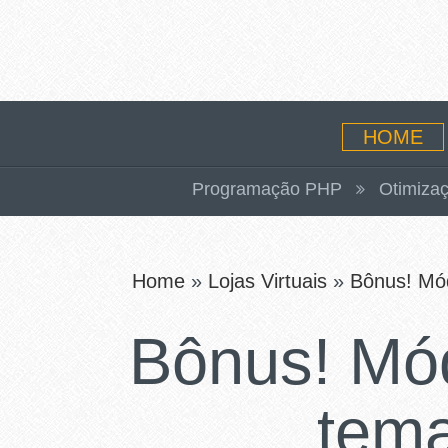
HOME
Programação PHP
Otimizaç
Home
»
Lojas Virtuais
»
Bônus! Mód
Bônus! Mó
tema