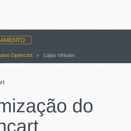
AMENTO
ulos Opencart
Lojas Virtuais
rt
mização do
ncart