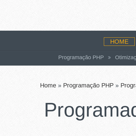
HOME
Programação PHP
Otimizaç
Home
»
Programação PHP
»
Progr
Programad