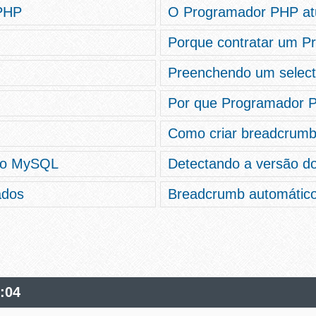
 PHP
O Programador PHP at
Porque contratar um 
Preenchendo um select
Por que Programador 
Como criar breadcrum
do MySQL
Detectando a versão d
ados
Breadcrumb automático
6:04