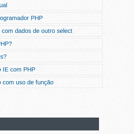
ual
Programador PHP
 com dados de outro select
PHP?
bs?
o IE com PHP
 com uso de função